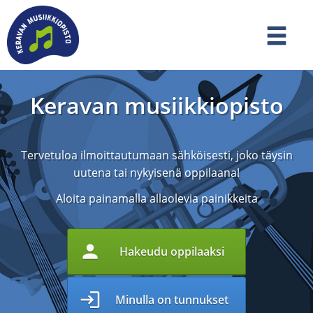
Keravan musiikkiopisto
Tervetuloa ilmoittautumaan sähköisesti, joko täysin
uutena tai nykyisenä oppilaana!
Aloita painamalla allaolevia painikkeita
person
Hakeudu oppilaaksi
login
Minulla on tunnukset