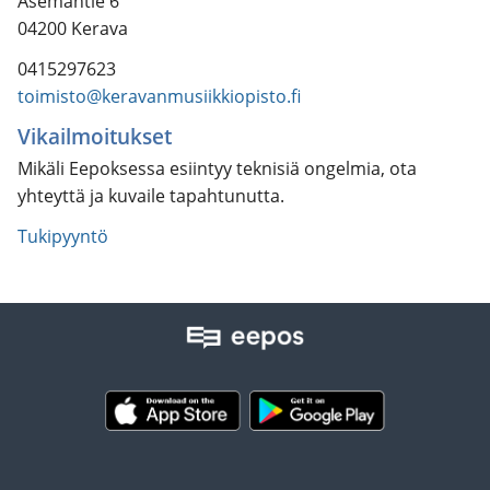
Asemantie 6
04200 Kerava
0415297623
toimisto@keravanmusiikkiopisto.fi
Vikailmoitukset
Mikäli Eepoksessa esiintyy teknisiä ongelmia, ota
yhteyttä ja kuvaile tapahtunutta.
Tukipyyntö